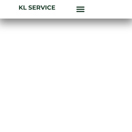
Have & Anlæg
Om KL Service